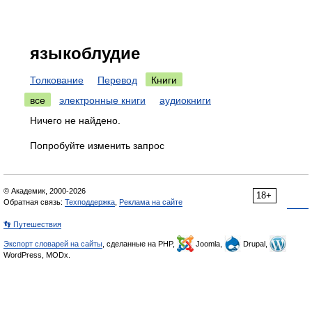
языкоблудие
Толкование
Перевод
Книги
все
электронные книги
аудиокниги
Ничего не найдено.
Попробуйте изменить запрос
© Академик, 2000-2026
18+
Обратная связь:
Техподдержка
,
Реклама на сайте
👣 Путешествия
Экспорт словарей на сайты
, сделанные на PHP,
Joomla,
Drupal,
WordPress, MODx.